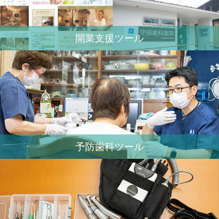
開業⽀援ツール
予防歯科ツール