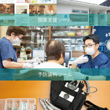
開業⽀援ツール
予防歯科ツール