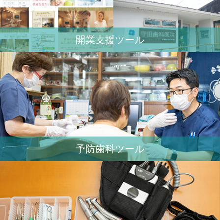
開業⽀援ツール
予防歯科ツール