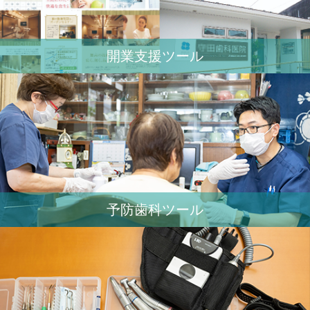
開業⽀援ツール
予防歯科ツール