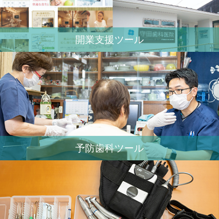
開業⽀援ツール
予防歯科ツール