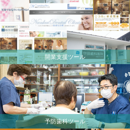
開業⽀援ツール
予防歯科ツール