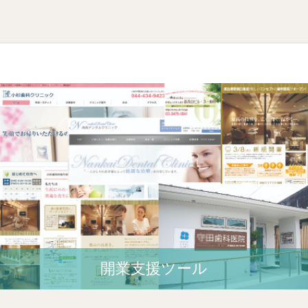
開業⽀援ツール