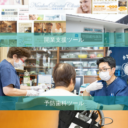
開業⽀援ツール
予防歯科ツール