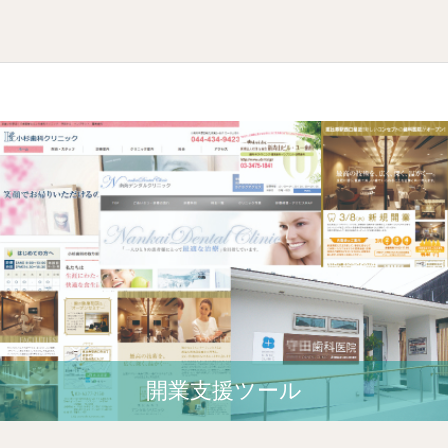
開業⽀援ツール