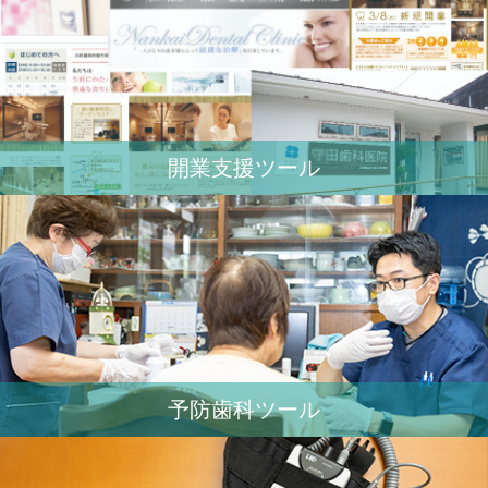
開業⽀援ツール
予防歯科ツール