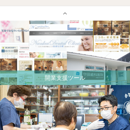
開業⽀援ツール