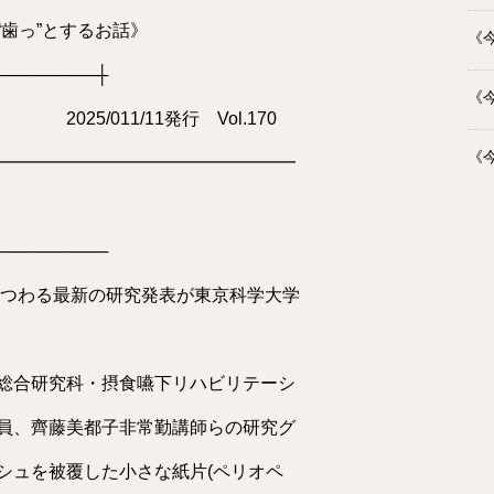
歯っ”とするお話》
《今
────────┼
《今
1発行 Vol.170
《今
━━━━━━━━━━━━━━━━━
─────────
まつわる最新の研究発表が東京科学大学
総合研究科・摂食嚥下リハビリテーシ
員、齊藤美都子非常勤講師らの研究グ
シュを被覆した小さな紙片(ペリオペ