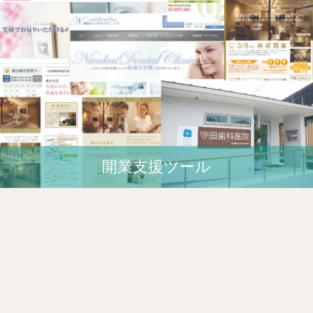
開業⽀援ツール