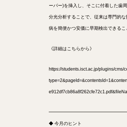
ーパー)を挿入し、そこに付着した歯
分光分析することで、従来は専門的な
病を簡便かつ安価に早期検出できるこ
《詳細はこちらから》
https://students.isct.ac.jp/plugins/cm
type=2&pageId=&contentsId=1&conte
e912df7cb86a8f262cfe72c1.pdf&fileN
━━━━━━━━━━━━━━━━━
◆ 今月のヒント