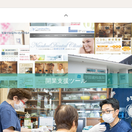
開業⽀援ツール