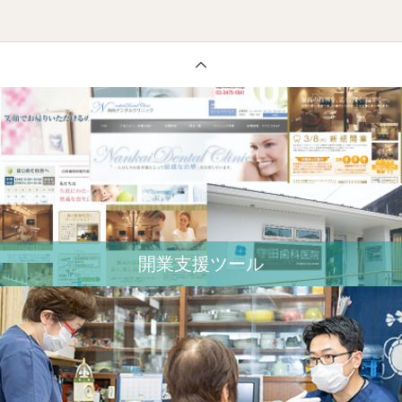
開業⽀援ツール