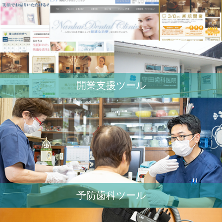
開業⽀援ツール
予防歯科ツール