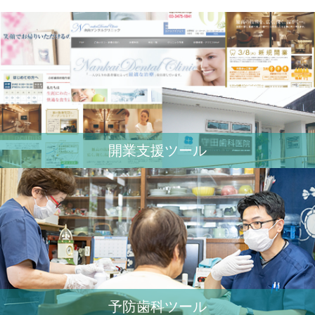
開業⽀援ツール
予防歯科ツール