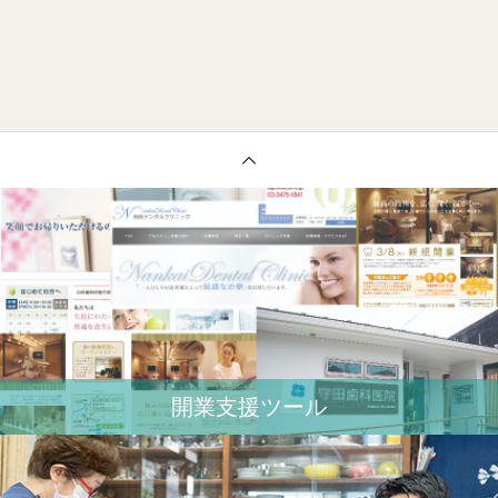
開業⽀援ツール