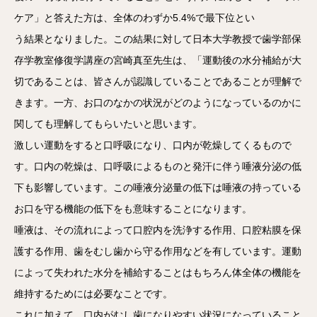
ケア」と答えた方は、全体のわずか5.4%で最下位とい
う結果となりました。この結果に対して日本大学教授で歯学部保
存学教室修復学講座の宮崎真至先生は、「運動後の水分補給が大
切であることは、皆さんが認識していることであることが理解で
きます。一方、お口のなかの状況がどのようになっているのかに
関しても理解してもらいたいと思います。
激しい運動をすると口呼吸になり、口内が乾燥してくるもので
す。口内の乾燥は、口呼吸によるものと発汗に伴う唾液分泌の低
下も影響しています。この唾液分泌量の低下は唾液の持っている
お口を守る機能の低下をも意味することになります。
唾液は、その流れによって口腔内を洗浄する作用、口腔粘膜を保
護する作用、歯をむし歯から守る作用などを有しています。運動
によって失われた水分を補給することはもちろん体全体の機能を
維持するためには必要なことです。
これに加えて、口内がむし歯になりやすい状況になっていること