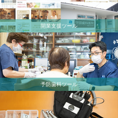
開業⽀援ツール
予防歯科ツール