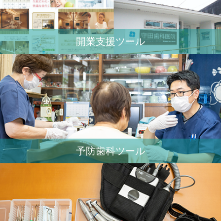
開業⽀援ツール
予防歯科ツール